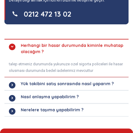
Detaylı bilgi almak için lütfen bizimle iletişime geçin.
0212 472 13 02
Herhangi bir hasar durumunda kiminle muhatap
olacağım ?
talep etmeniz durumunda yukunuze ozel sigorta policeleri ile hasar
olusması durumunda bedel iadelerimiz mevcuttur
Yük takibini satış sonrasında nasıl yaparım ?
Nasıl anlaşma yapabilirim ?
Nerelere taşıma yapabilirim ?